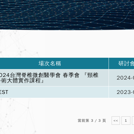
場次名稱
研討
2024台灣脊椎微創醫學會 春季會 『頸椎
2024-
手術大體實作課程』
EST
2023-
當前第 3 / 3 頁
<<
1