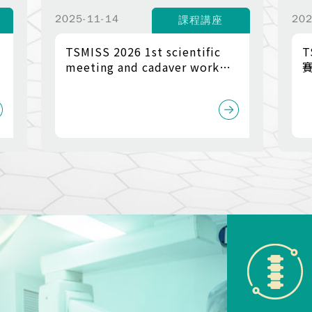
2025-11-14
202
課程講座
TSMISS 2026 1st scientific
T
meeting and cadaver work
shop combined with 2026
CSRS-AP ICL & Cadaver
Workshop