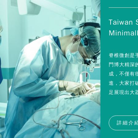
Taiwan S
Minimall
脊椎微創是
門博大精深
成，不僅有
進，大家打
足展現出大
詳細介