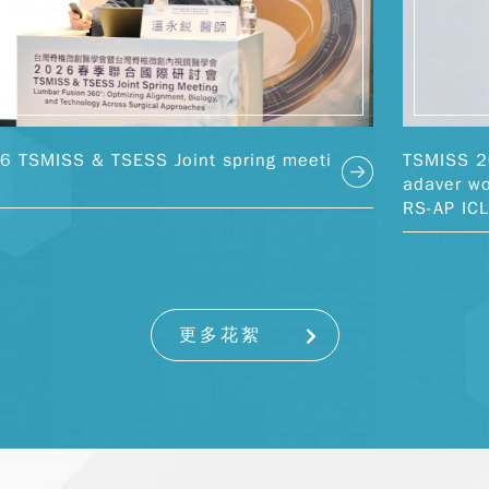
6 TSMISS & TSESS Joint spring meeti
TSMISS 20
adaver w
RS-AP IC
更多花絮